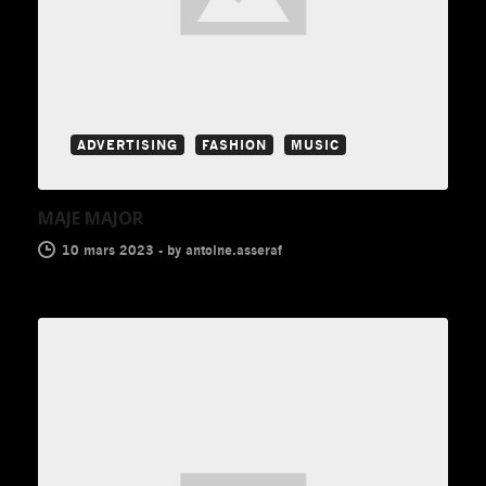
ADVERTISING
FASHION
MUSIC
MAJE MAJOR
10 mars 2023
-
by
antoine.asseraf