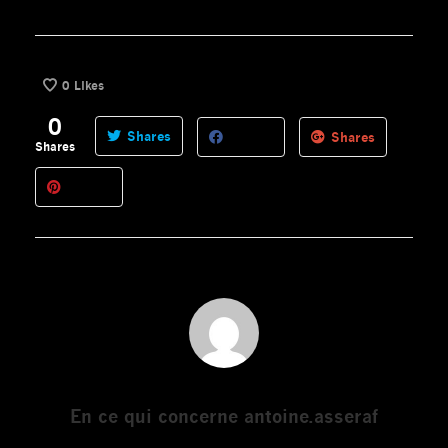
0
Likes
0
Shares
Shares
Shares
En ce qui concerne
antoine.asseraf